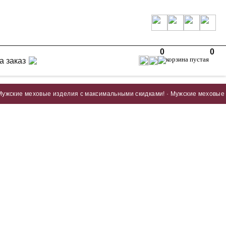
0
0
а заказ
е меховые изделия с максимальными скидками! · Мужские меховые издели