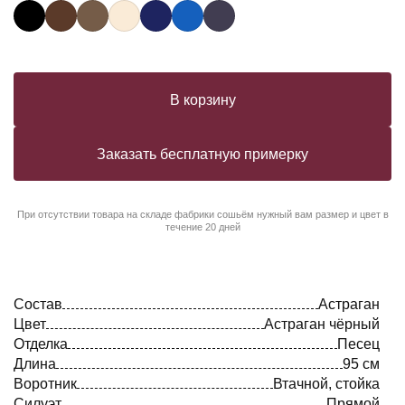
В корзину
Заказать бесплатную примерку
При отсутствии товара на складе фабрики сошьём нужный вам размер и цвет в
течение 20 дней
Состав
Астраган
Цвет
Астраган чёрный
Отделка
Песец
Длина
95 см
Воротник
Втачной, стойка
Силуэт
Прямой