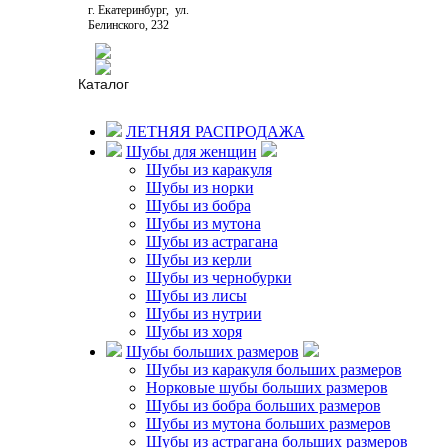
г. Екатеринбург, ул.
Белинского, 232
г. Екатеринбург, ул.
Вайнера, 51б
Каталог
г. Екатеринбург, ул.
Восточная, 19а
ЛЕТНЯЯ РАСПРОДАЖА
г. Екатеринбург, ул.
Шубы для женщин
Крауля, 2
Шубы из каракуля
г. Екатеринбург, ул.
Шубы из норки
Малышева, 145б
Шубы из бобра
г. Екатеринбург, ул.
Шубы из мутона
Машиностроителей, 19
Шубы из астрагана
Шубы из керли
г. Екатеринбург, ул.
Шубы из чернобурки
Мичурина, 68
Шубы из лисы
г. Екатеринбург, ул.
Шубы из нутрии
Норильская, 77
Шубы из хоря
г. Екатеринбург, ул.
Шубы больших размеров
Пушкина, 10
Шубы из каракуля больших размеров
Норковые шубы больших размеров
г. Екатеринбург, ул.
Рябинина, 31
Шубы из бобра больших размеров
Шубы из мутона больших размеров
г. Екатеринбург, ул.
Шубы из астрагана больших размеров
Сибирский тракт, 12,