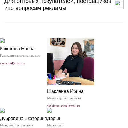
Для оптовых покупателей, поставщиков
и
по вопросам рекламы
Коковина Елена
Руководитель отдела продаж
eka-sobol@mail.ru
Шаклеина Ирина
Менеджер по продажам
shakleina-sobol@mail.ru
Дубровина Екатерина
Дарья
Менеджер по продажам
Маркетолог